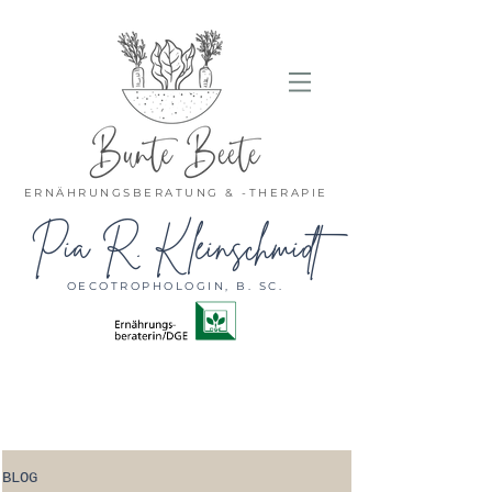
ERNÄHRUNGSBERATUNG & -THERAPIE
Pia R. Kleinschmidt
OECOTROPHOLOGIN, B. SC.
BLOG