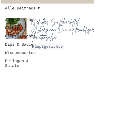
Alle Beiträge
Alle Beiträge
Gefülltes Süßkartoffel-
Auberginen-Duo mit fruchtiger
Kuchen
Tomatensalsa
Hauptgerichte
Dips & Saucen
Hauptgerichte
Wissenswertes
Beilagen &
Salate
FAQ
DATENSCHUTZ
IMPRESSUM