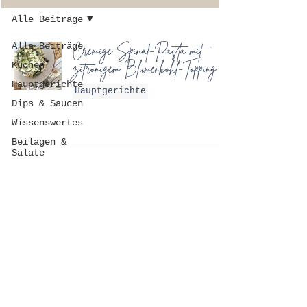
Alle Beiträge
Alle Beiträge
Cremige Spinat-Pasta mit
zitronigem Blumenkohl-Topping
Kuchen
Hauptgerichte
Hauptgerichte
Dips & Saucen
Wissenswertes
Beilagen &
Salate
FAQ
DATENSCHUTZ
IMPRESSUM