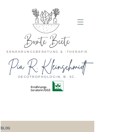
ERNÄHRUNGSBERATUNG & -THERAPIE
Pia R. Kleinschmidt
OECOTROPHOLOGIN, B. SC.
BLOG