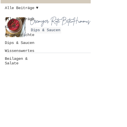
Alle Beiträge
Alle Beiträge
Cremiger Rote Bete-Hummus
Kuchen
Dips & Saucen
Hauptgerichte
Dips & Saucen
Wissenswertes
Beilagen &
Salate
FAQ
DATENSCHUTZ
IMPRESSUM
KONTAKT