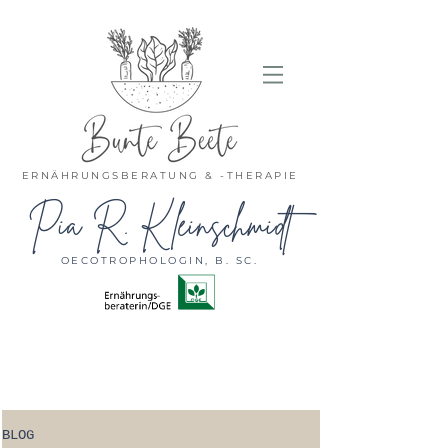
ERNÄHRUNGSBERATUNG & -THERAPIE
Pia R. Kleinschmidt
OECOTROPHOLOGIN, B. SC.
BLOG