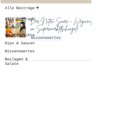
Alle Beiträge
Alle Beiträge
Der Nutri-Score - Wegweiser
im Supermarktdschungel?
Kuchen
Hauptgerichte
Wissenswertes
Dips & Saucen
Wissenswertes
Beilagen &
Salate
FAQ
DATENSCHUTZ
IMPRESSUM