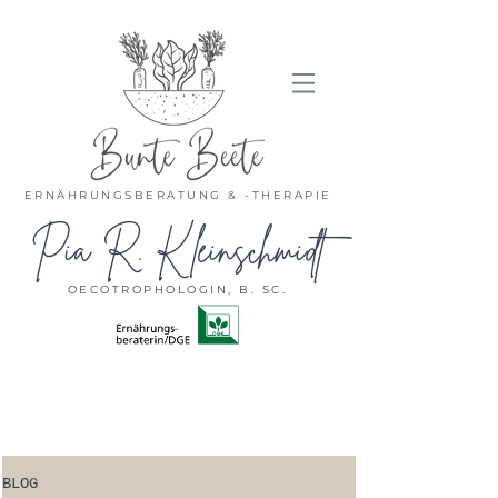
ERNÄHRUNGSBERATUNG & -THERAPIE
Pia R. Kleinschmidt
OECOTROPHOLOGIN, B. SC.
BLOG