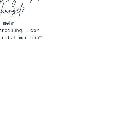
hungel?
r mehr
cheinung - der
 nutzt man ihn?