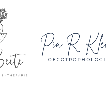
Pia R. Klei
OECOTROPHOLOGIN
& -THERAPIE
PUNKTE
ONLINEBERATUNG