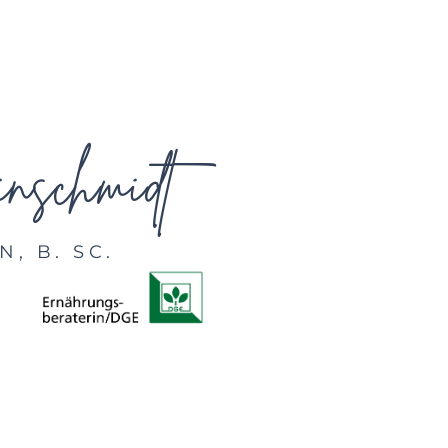
nschmidt
, B. SC.
KONTAKT
FAQ
KRANKENK