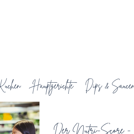
Kuchen
Hauptgerichte
Dips & Sauce
s
Beilagen & Salate
Der Nutri-Score -